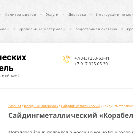
Палитра цветов
Услуги
Доставка
Инструкции по мо
иалы
кровельные материалы
водосточная система
кр
ческих
+7(843) 253-63-41
+7 917 925 05 30
ель
ютный дом!
Главная
\
Фасадные материалы
\
Сайдинг металлический
\ Сайдингметалличе
Сайдингметаллический «Корабел
Металлосайдинг появился в России в конце 90-х годов 