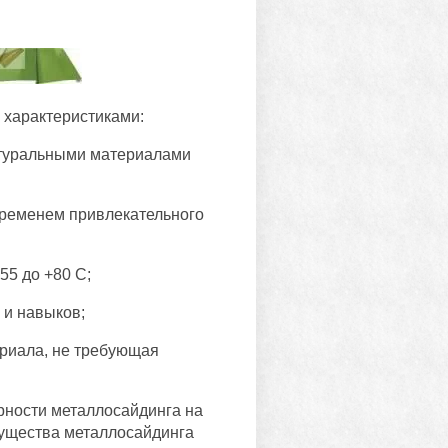
характеристиками:
натуральными материалами
временем привлекательного
55 до +80 С;
 и навыков;
ериала, не требующая
рности металлосайдинга на
мущества металлосайдинга